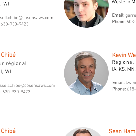
Western M
I, WI
Email:
garr
ssell.chibe@cosensaws.com
Phone:
603-
630-930-9423
 Chibé
Kevin We
Regional 
ur régional
IA, KS, MN
MI, WI
Email:
kwei
ssell.chibe@cosensaws.com
Phone:
618-
:
630-930-9423
 Chibé
Sean Ham