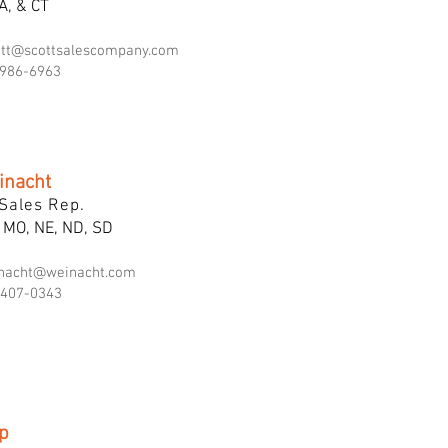
A, & CT
ett@scottsalescompany.com
986-6963
inacht
Sales Rep.
, MO, NE, ND, SD
nacht@weinacht.com
407-0343
p