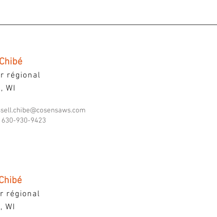
 Chibé
r régional
I, WI
ssell.chibe@cosensaws.com
630-930-9423
 Chibé
r régional
I, WI