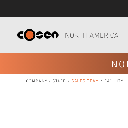
NORTH AMERICA
NO
COMPANY
/
STAFF
/
SALES TEAM
/
FACILITY