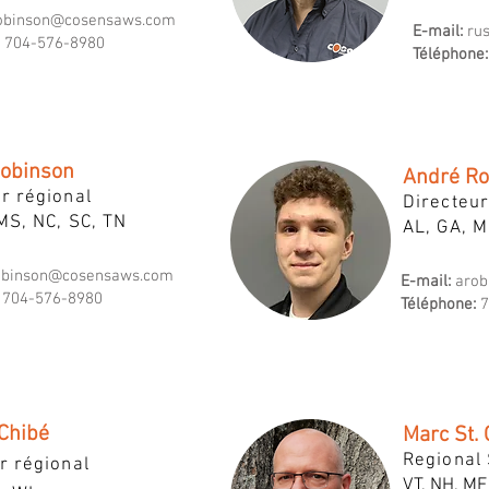
obinson@cosensaws.com
E-mail:
ru
704-576-8980
Téléphone:
obinson
André Ro
r régional
Directeur
MS, NC, SC, TN
AL, GA, M
obinson@cosensaws.com
E-mail:
aro
704-576-8980
Téléphone:
7
 Chibé
Marc St.
Regional 
r régional
VT, NH, ME