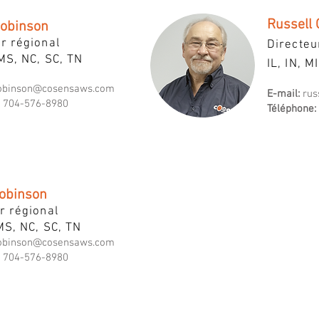
Russell 
obinson
r régional
Directeu
MS, NC, SC, TN
IL, IN, M
obinson@cosensaws.com
E-mail:
rus
704-576-8980
Téléphone:
obinson
r régional
MS, NC, SC, TN
obinson@cosensaws.com
704-576-8980