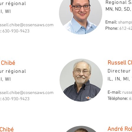
Regional S
ur régional
MN, ND, SD,
MI, WI
Email:
shamp
ssell.chibe@cosensaws.com
Phone:
612-4
:
630-930-9423
Russell C
 Chibé
Directeur
ur régional
IL, IN, MI,
MI, WI
E-mail:
russ
ssell.chibe@cosensaws.com
Téléphone:
6
:
630-930-9423
André Ro
 Chibé