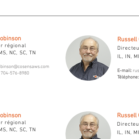
obinson
Russell
r régional
Directeu
MS, NC, SC, TN
IL, IN, M
obinson@cosensaws.com
E-mail:
ru
704-576-8980
Téléphone:
obinson
Russell
r régional
Directeu
MS, NC, SC, TN
IL, IN, M