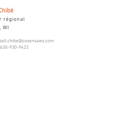
Chibé
r régional
I, WI
sell.chibe@cosensaws.com
630-930-9423