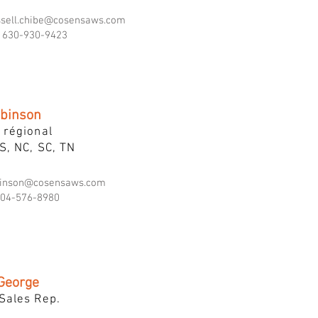
ssell.chibe@cosensaws.com
630-930-9423
binson
 régional
S, NC, SC, TN
binson@cosensaws.com
04-576-8980
 George
Sales Rep.