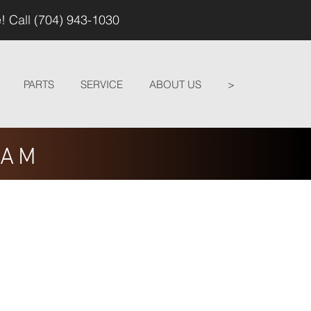
! Call (704) 943-1030
PARTS
SERVICE
ABOUT US
>
EAM