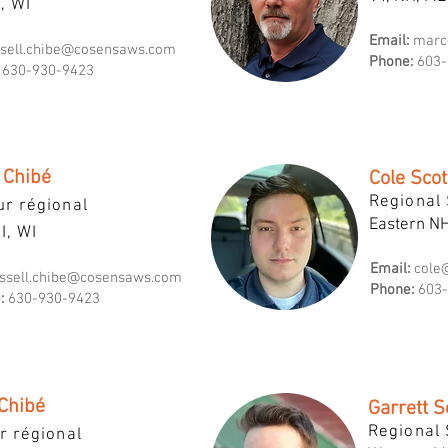
I, WI
Email:
marc
ssell.chibe@cosensaws.com
Phone:
603-
630-930-9423
 Chibé
Cole Scot
Regional 
ur régional
Eastern N
MI, WI
Email:
cole
ssell.chibe@cosensaws.com
Phone:
603-
:
630-930-9423
 Chibé
Garrett S
Regional 
r régional