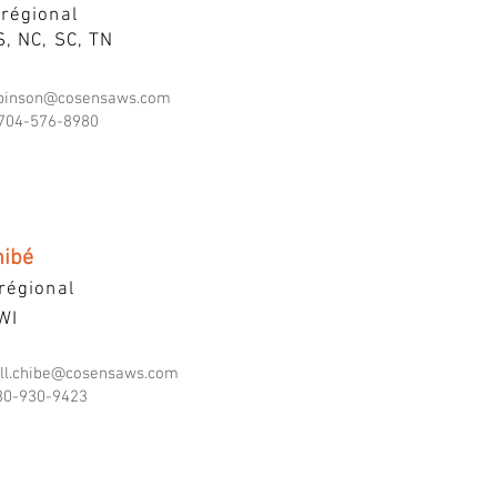
 régional
S, NC, SC, TN
binson@cosensaws.com
704-576-8980
hibé
régional
 WI
ell.chibe@cosensaws.com
0-930-9423