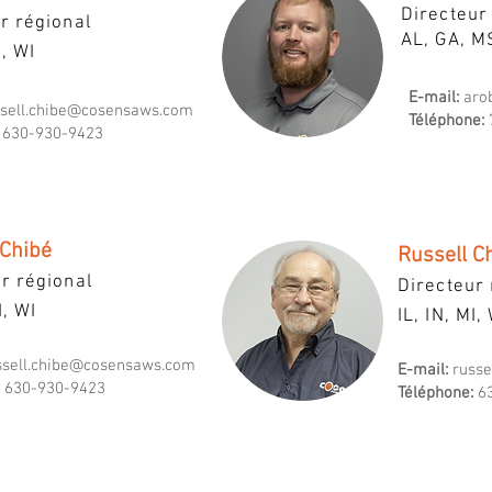
Directeur
r régional
AL, GA, M
I, WI
E-mail:
aro
ssell.chibe@cosensaws.com
Téléphone:
630-930-9423
 Chibé
Russell C
r régional
Directeur 
I, WI
IL, IN, MI,
ssell.chibe@cosensaws.com
E-mail:
russ
630-930-9423
Téléphone:
63