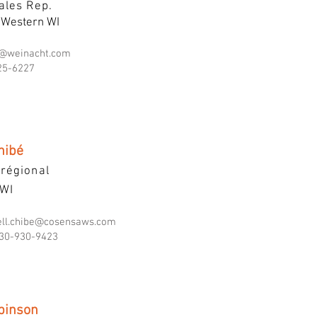
ales Rep.
 Western WI
@weinacht.com
25-6227
hibé
 régional
 WI
ell.chibe@cosensaws.com
30-930-9423
binson