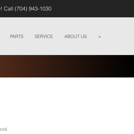
! Call (704) 943-1030
PARTS
SERVICE
ABOUT US
>
ssé.