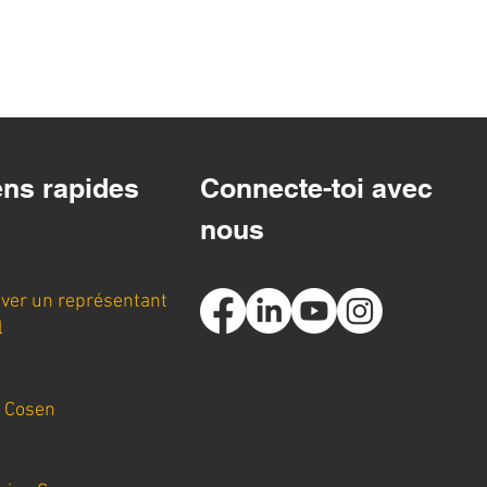
ens rapides
Connecte-toi avec
nous
ver un représentant
l
n Cosen