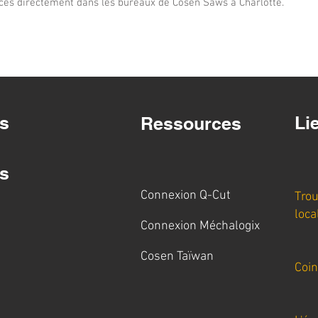
ces directement dans les bureaux de Cosen Saws à Charlotte.
s
Li
Ressources
s
Connexion Q-Cut
Trou
loca
Connexion Méchalogix
Cosen Taïwan
Coi