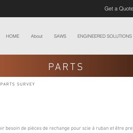
Get a Quote
HOME
About
SAWS
ENGINEERED SOLUTIONS
PARTS
/
PARTS SURVEY
ir besoin de pièces de rechange pour scie à ruban et être pre