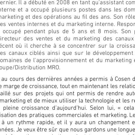
ernier. Il a débuté en 2008 en tant qu'assistant c
nterne et a occupé plusieurs postes dans les do
arketing et des opérations au fil des ans. Son rôle
es ventes internes et du marketing interne. Respon
 occupé pendant plus de 5 ans et 8 mois. Son 
irecteur des ventes et du marketing des canaux 
écent où il cherche à se concentrer sur la crois
es canaux ciblés ainsi que sur le développement
omaines de l'approvisionnement et du marketing 
oupe/Distribution MRO.
pli au cours des dernières années a permis à Cosen
ne marge de croissance, tout en maintenant les relat
availlé sur des projets qui ont permis de rendre 
marketing et de mieux utiliser la technologie et les 
leine croissance d’aujourd’hui. Selon lui, « cel
isation des pratiques commerciales et marketing. L
 à un rythme rapide, et il y aura un changement e
nées. Je veux être sûr que nous gardons une longue