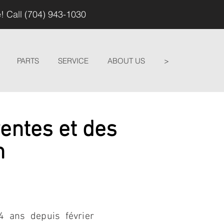
! Call (704) 943-1030
PARTS
SERVICE
ABOUT US
>
entes et des
n
4 ans depuis février