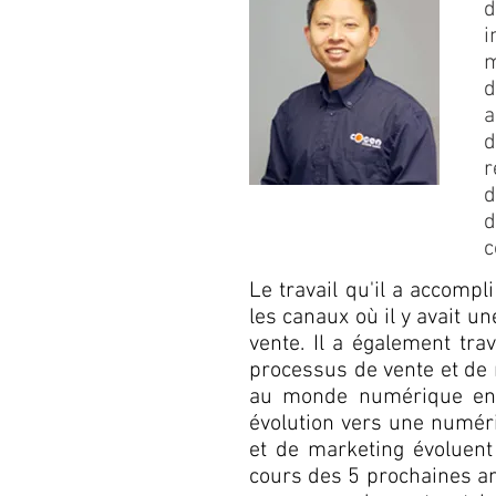
d
i
m
d
a
d
r
d
d
c
Le travail qu'il a accom
les canaux où il y avait u
vente. Il a également tr
processus de vente et de 
au monde numérique en p
évolution vers une numér
et de marketing évoluent
cours des 5 prochaines an